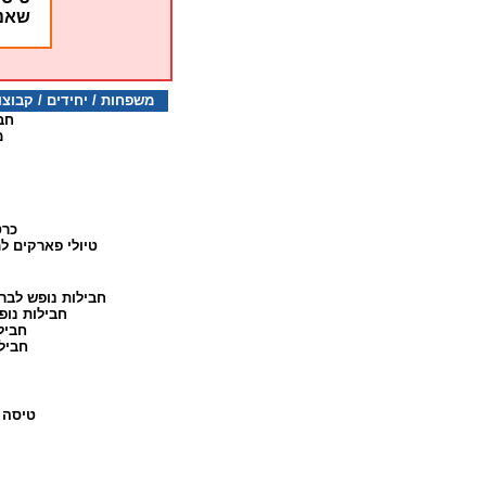
שאנז
משפחות / יחידים / קבוצות 077-5322923 דו
חב
מ
כרט
טיולי פארקים 
חבילות נופש לבר
חבילות נופ
חביל
חביל
טיסה 