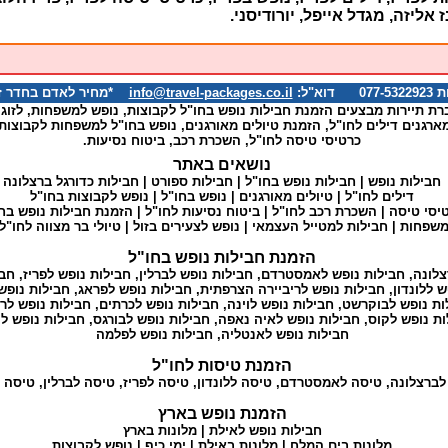
 אליזה, מגדל אייפל, יורודיסני.
א"ל:
info@travel-packages.co.il
*מחיר לאדם בחדר זוגי
רת תיירות מבצעים הזמנת חבילות נופש בחו"ל לקבוצות, נופש למשפחות, לזוגו
ארגנים דילים לחו"ל, הזמנת טיולים מאורגנים, נופש בחו"ל למשפחות לקבוצות
כרטיסי טיסה לחו"ל, השכרת רכב, ביטוח נסיעות.
נושאים באתר
חבילות נופש
|
חבילות נופש בחו"ל
|
חבילות ספורט
|
חבילות כדורגל ברצלונה
דילים לחו"ל
|
טיולים מאורגנים
|
נופש בחו"ל
|
נופש לקבוצות בחו"ל
יסי טיסה
|
השכרת רכב לחו"ל
|
ביטוח נסיעות לחו"ל
|
הזמנת חבילות נופש בח
למשפחות
|
חבילות למטייל העצמאי
|
נופש לצעירים בזול
|
טיולי בר מצווה לחו"ל
הזמנת חבילות נופש בחו"ל
צלונה
,
חבילות נופש לאמסטרדם
,
חבילות נופש לברלין
,
חבילות נופש לפריז
,
חבי
ש ללונדון
,
חבילות נופש לריביירה הצרפתית
,
חבילות נופש לפראג
,
חבילות נופש
ות נופש לבוקרשט
,
חבילות נופש לוינה
,
חבילות נופש לכרתים
,
חבילות נופש לרו
ות נופש לקוס
,
חבילות נופש לאיה נאפה
,
חבילות נופש לבורגס
,
חבילות נופש לו
חבילות נופש לאנטליה
,
חבילות נופש לפלמה
הזמנת טיסות לחו"ל
לברצלונה
,
טיסה לאמסטרדם
,
טיסה ללונדון
,
טיסה לפריז
,
טיסה לברלין
,
טיסה 
הזמנת נופש בארץ
חבילות נופש לאילת
|
מלונות בארץ
מלונות בים המלח
|
מלונות באילת
|
ימי כיף
|
נופש לקבוצות