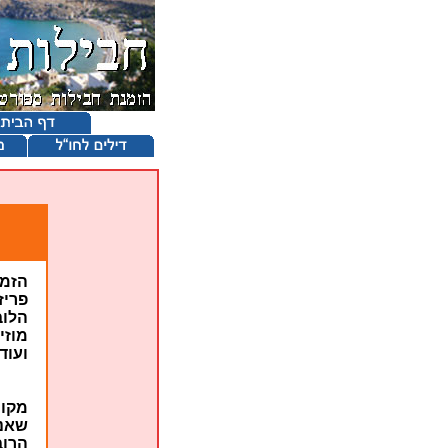
הזמנ
פריז
הלוב
מוזי
ועוד
מקומ
שאנז
הרוב