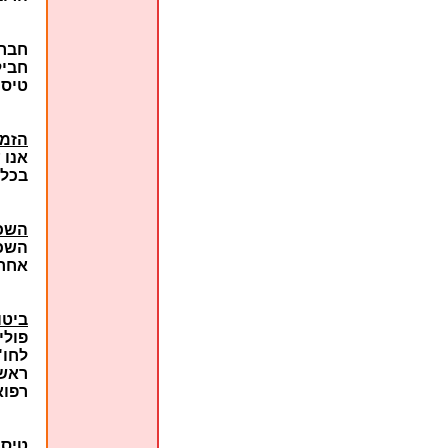
חברת
חביל
טיסה
הזמנ
אנו 
בכל 
השכר
השכר
אחר.
ביטו
פולי
לחו"
ראש 
רפוא
טיסו