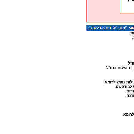
 *מחירים ניתנים לשינוי
ת.
,
ו"ל
|
הופעות בחו"ל
לות נופש לרומא
,
 לבודפשט
,
דוס
,
רנה
,
לרומא