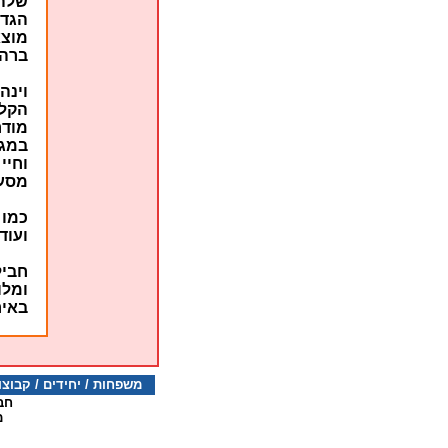
שלה 
הגדו
מוצא
ברהמ
וינה
הקלא
מודר
במגו
וחיי
מסעד
כמו 
ועוד
חביל
ומלו
באיר
משפחות / יחידים / קבוצות 077-5322923 דו
חב
מ