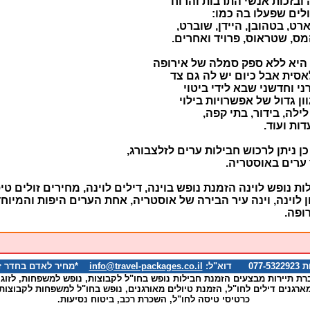
ובזכות אנשי התרבות והרוח
לים שפעלו בה כמו:
רט, בטהובן, היידן, שוברט,
ס, שטראוס, פרויד ואחרים.
 היא ללא ספק סמלה של אירופה
סית אבל כיום יש לה גם צד
ני וחדשני שבא לידי ביטוי
ון גדול של אפשרויות בילוי
 לילה, בידור, בתי קפה,
ות ועוד.
כן ניתן לרכוש חבילות ערים לזלצבורג,
 ערים באוסטריה.
ות נופש לוינה הזמנת נופש בוינה, דילים לוינה, מחירים זולים טי
ן לוינה, וינה עיר הבירה של אוסטריה, אחת הערים היפות והמיוח
ופה.
א"ל:
info@travel-packages.co.il
*מחיר לאדם בחדר זוגי
רת תיירות מבצעים הזמנת חבילות נופש בחו"ל לקבוצות, נופש למשפחות, לזוגו
ארגנים דילים לחו"ל, הזמנת טיולים מאורגנים, נופש בחו"ל למשפחות לקבוצות
כרטיסי טיסה לחו"ל, השכרת רכב, ביטוח נסיעות.