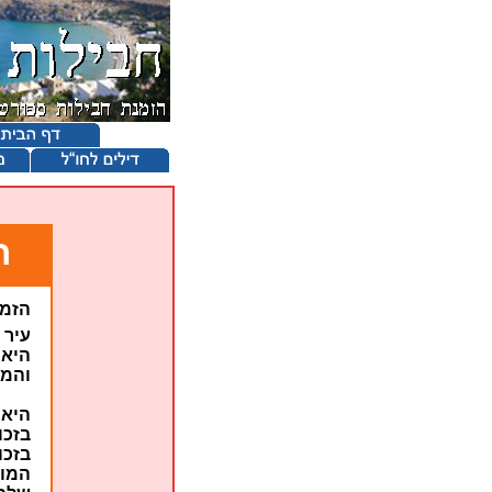
ח
הזמנ
עיר 
היא 
והמי
היא 
בזכו
בזכו
המוז