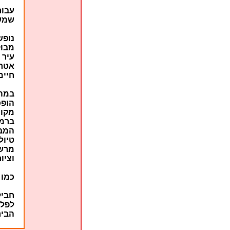
עבור
שמש 
נופש
מבוק
עיר 
אטרק
חיים
במהל
הופכ
מקום
ברמה
המבק
טיול
מרשי
וציו
כמו 
חביל
לפלמ
הביר