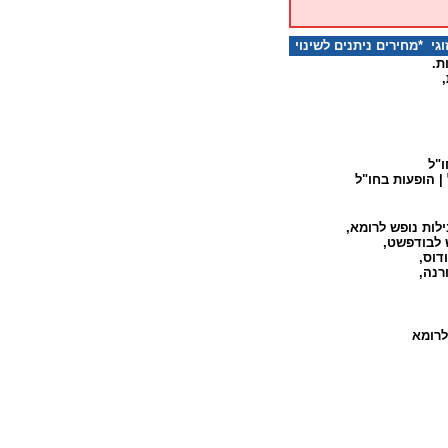
 *מחירים ניתנים לשינוי
ת.
,
ו"ל
|
הופעות בחו"ל
לות נופש לרומא
,
 לבודפשט
,
דוס
,
רנה
,
לרומא