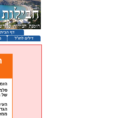
ח
הזמנ
פלמה
של ה
העיר
הגדו
ממזר