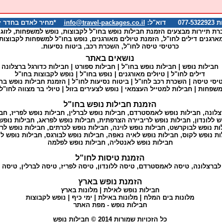
א"ל:
info@travel-packages.co.il
*מחיר לאדם בחדר זוגי
רת תיירות מבצעים הזמנת חבילות נופש בחו"ל לקבוצות, נופש למשפחות, לזוגו
ארגנים דילים לחו"ל, הזמנת טיולים מאורגנים, נופש בחו"ל למשפחות לקבוצות
כרטיסי טיסה לחו"ל, השכרת רכב, ביטוח נסיעות.
נושאים באתר
חבילות נופש
|
חבילות נופש בחו"ל
|
חבילות ספורט
|
חבילות כדורגל ברצלונה
דילים לחו"ל
|
טיולים מאורגנים
|
נופש בחו"ל
|
נופש לקבוצות בחו"ל
יסי טיסה
|
השכרת רכב לחו"ל
|
ביטוח נסיעות לחו"ל
|
הזמנת חבילות נופש בח
למשפחות
|
חבילות למטייל העצמאי
|
נופש לצעירים בזול
|
טיולי בר מצווה לחו"ל
הזמנת חבילות נופש בחו"ל
צלונה
,
חבילות נופש לאמסטרדם
,
חבילות נופש לברלין
,
חבילות נופש לפריז
,
חבי
ש ללונדון
,
חבילות נופש לריביירה הצרפתית
,
חבילות נופש לפראג
,
חבילות נופש
ות נופש לבוקרשט
,
חבילות נופש לוינה
,
חבילות נופש לכרתים
,
חבילות נופש לרו
ות נופש לקוס
,
חבילות נופש לאיה נאפה
,
חבילות נופש לבורגס
,
חבילות נופש לו
חבילות נופש לאנטליה
,
חבילות נופש לפלמה
הזמנת טיסות לחו"ל
לברצלונה
,
טיסה לאמסטרדם
,
טיסה ללונדון
,
טיסה לפריז
,
טיסה לברלין
,
טיסה 
הזמנת נופש בארץ
חבילות נופש לאילת
|
מלונות בארץ
מלונות בים המלח
|
מלונות באילת
|
ימי כיף
|
נופש לקבוצות
חבילות נופש
- מפת האתר
כל הזכויות שמורות 2014 ©
חבילות נופש