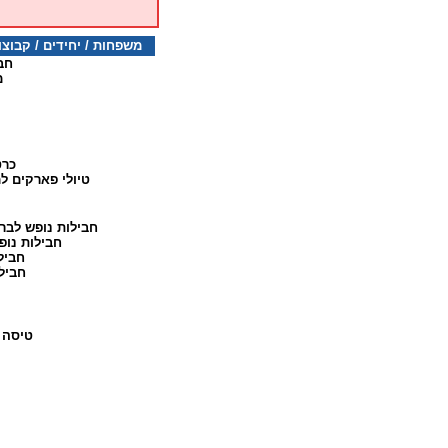
משפחות / יחידים / קבוצות 077-5322923 דו
חב
מ
כרט
טיולי פארקים 
חבילות נופש לבר
חבילות נופ
חביל
חביל
טיסה 